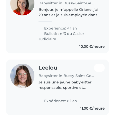
Babysitter in Bussy-Saint-Georges
Bonjour, je m'appelle Oriane, j'ai
29 ans et je suis employée dans
un restaurant. Je souhaiterais
consacrer mes deux jours de
Expérience: < 1 an
repos (les lundis et mardis) à la
Bulletin n°3 du Casier
garde d'enfants. Je..
Judiciaire
10,00 €/heure
Leelou
Babysitter in Bussy-Saint-Georges
Je suis une jeune baby-sitter
responsable, sportive et
enthousiaste, avec une année
d'expérience en garde d'enfants
Expérience: > 1 an
et d'entraîneuse en athlétisme,
11,00 €/heure
principalement avec des
enfants..