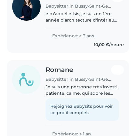
Babysitter in Bussy-Saint-Georges
e m'appelle Isis, je suis en 1ère
année d'architecture d'intérieur.
J'ai mon permis de conduire et
je dispose d'une voiture. Je suis
Expérience: > 3 ans
dynamique et j'encadre depuis 3
10,00 €/heure
ans les enfants..
Romane
Babysitter in Bussy-Saint-Georges
Je suis une personne très investi,
patiente, calme, qui adore les
enfants et qui adore s'en
occuper. Je souhaite aider au
Rejoignez Babysits pour voir
mieux vos enfants pour leurs
ce profil complet.
devoirs, ou encore pour jouer..
Expérience: < 1 an