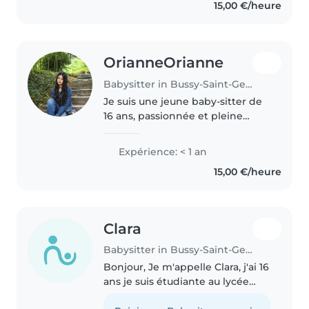
15,00 €/heure
d'enfants de tous âges, des
bébés aux..
OrianneOrianne
Babysitter in Bussy-Saint-Georges
Je suis une jeune baby-sitter de
16 ans, passionnée et pleine
d'énergie. J'ai eu de
nombreuxjob tels que
Expérience: < 1 an
animatrice et profs
15,00 €/heure
particulièrement, j'ai suivi une
formation théorique BAFA..
Clara
Babysitter in Bussy-Saint-Georges
Bonjour, Je m'appelle Clara, j'ai 16
ans je suis étudiante au lycée
Martin Luther King( Bussy-Saint-