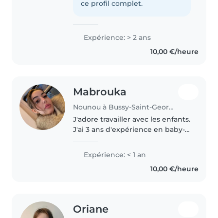
d'expérience auprès d'enfants
ce profil complet.
de différents âges. J'aime..
Expérience: > 2 ans
10,00 €/heure
Mabrouka
Nounou à Bussy-Saint-Georges
J'adore travailler avec les enfants.
J'ai 3 ans d'expérience en baby-
sitting, principalement avec des
bébés et des enfants en bas âge.
Expérience: < 1 an
J'ai également de l'expérience
10,00 €/heure
avec les enfants..
Oriane