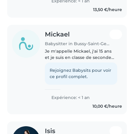
Expérience: < 1 an
13,50 €/heure
Mickael
Babysitter in Bussy-Saint-Georges
Je m'appelle Mickael, j'ai 15 ans
et je suis en classe de seconde
au lycée. J'aime m'occuper des
enfants, jouer avec eux et je
Rejoignez Babysits pour voir
peux les aider pour leurs devoirs
ce profil complet.
si besoin. Je suis..
Expérience: < 1 an
10,00 €/heure
Isis