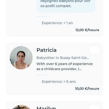
Goerges )et je propose des
Rejoignez Babysits pour voir
services de garde d'enfants de
ce profil complet.
manière occasionnelle...
Expérience: < 1 an
12,00 €/heure
Patricia
Babysitter in Bussy-Saint-Georges
With over 6 years of experience
as a childcare provider, I
specialize in caring for babies,
toddlers, and preschoolers. As a
Expérience: > 6 ans
parent myself, I understand the
10,00 €/heure
importance of a safe and..
Marilyn