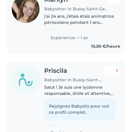
Babysitter in Bussy-Saint-Georges
j'ai 24 ans, j'étais étais animatrice
périscolaire pendant 1 ans
auprès de jeunes âgés de 10 à 15
ans. Je travaille actuellement à
Expérience: < 1 an
Disneyland Paris à Fantasyland
10,00 €/heure
plus précisément oú..
Priscila
1
Babysitter in Bussy-Saint-Georges
Salut ! Je suis une lycéenne
responsable, drôle et attentive,
prête à m'occuper de vos
enfants avec enthousiasme. Je
Rejoignez Babysits pour voir
parle anglais, français et
ce profil complet.
portugais, et j'adore le dessin,
les..