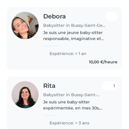
Debora
Babysitter in Bussy-Saint-Georges
Je suis une jeune baby-sitter
responsable, imaginative et
patiente, prête à s'occuper de
vos enfants avec soin et
Expérience: < 1 an
enthousiasme. Je parle
10,00 €/heure
couramment l'albanais, l'anglais,
l'espagnol..
Rita
1
Babysitter in Bussy-Saint-Georges
Je suis une baby-sitter
expérimentée, en mes 30s,
parlant couramment l'anglais,
l'arabe et le français. Avec 3 ans
Expérience: > 3 ans
d'expérience, j'ai pris soin