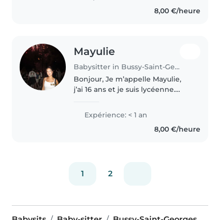
8,00 €/heure
Mayulie
Babysitter in Bussy-Saint-Georges
Bonjour, Je m’appelle Mayulie,
j’ai 16 ans et je suis lycéenne.
J’aime beaucoup les enfants et
j’aimerais proposer mes services
Expérience: < 1 an
de baby-sitting à Bussy-Saint-
8,00 €/heure
Georges et dans les environs...
1
2
Babysits
Baby-sitter
Bussy-Saint-Georges