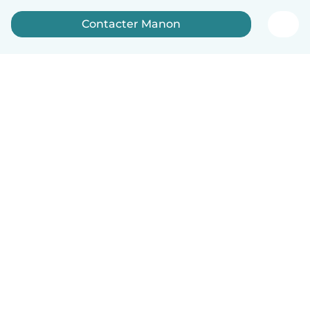
Contacter Manon
Français
Comment ça marche
Aide
Conditions et confidentialité
Tarifs
Coordonnées de l'entreprise
Babysits pour les entreprises