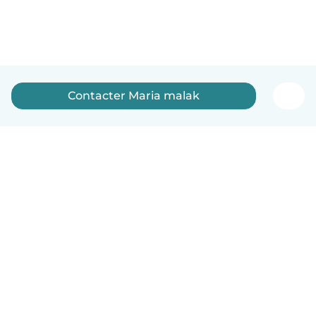
Contacter Maria malak
Français
Comment ça marche
Aide
Conditions et confidentialité
Tarifs